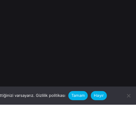
iğinizi varsayarız.
Gizlilik politikası
Tamam
Hayır