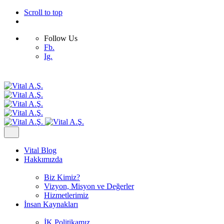
Scroll to top
Follow Us
Fb.
Ig.
Skip
to
content
Vital Blog
Hakkımızda
Biz Kimiz?
Vizyon, Misyon ve Değerler
Hizmetlerimiz
İnsan Kaynakları
İK Politikamız