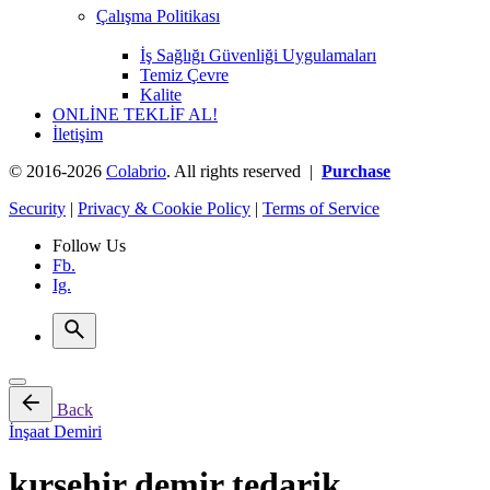
Çalışma Politikası
İş Sağlığı Güvenliği Uygulamaları
Temiz Çevre
Kalite
ONLİNE TEKLİF AL!
İletişim
© 2016-2026
Colabrio
. All rights reserved |
Purchase
Security
|
Privacy & Cookie Policy
|
Terms of Service
Follow Us
Fb.
Ig.
Back
İnşaat Demiri
kırşehir demir tedarik