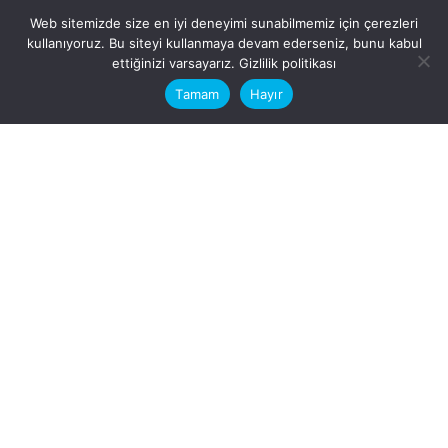
Web sitemizde size en iyi deneyimi sunabilmemiz için çerezleri
kullanıyoruz. Bu siteyi kullanmaya devam ederseniz, bunu kabul
This website stores cookies on your
ettiğinizi varsayarız.
Gizlilik politikası
computer.
Tamam
Hayır
Fb.
/
Ig.
dosya transfer
Hatay, İskenderun
VİTAL A.Ş
Karayılan, 5. Sk. no:1, 31217
İskenderun/Hatay
Türkiye
Sorular için