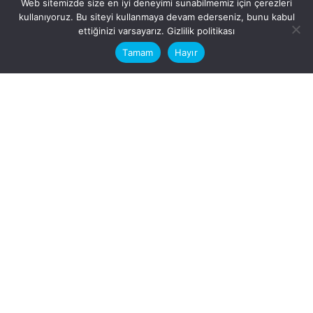
Web sitemizde size en iyi deneyimi sunabilmemiz için çerezleri
kullanıyoruz. Bu siteyi kullanmaya devam ederseniz, bunu kabul
This website stores cookies on your
ettiğinizi varsayarız.
Gizlilik politikası
computer.
Tamam
Hayır
Fb.
/
Ig.
dosya transfer
Hatay, İskenderun
VİTAL A.Ş
Karayılan, 5. Sk. no:1, 31217
İskenderun/Hatay
Türkiye
Sorular için