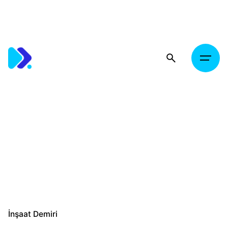
Skip
to
content
İnşaat Demiri