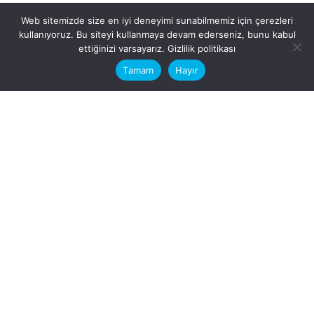
Web sitemizde size en iyi deneyimi sunabilmemiz için çerezleri
kullanıyoruz. Bu siteyi kullanmaya devam ederseniz, bunu kabul
This website stores cookies on your
ettiğinizi varsayarız.
Gizlilik politikası
computer.
Tamam
Hayır
Fb.
/
Ig.
dosya transfer
Hatay, İskenderun
VİTAL A.Ş
Karayılan, 5. Sk. no:1, 31217
İskenderun/Hatay
Türkiye