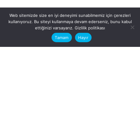
Web sitemizde size en iyi deneyimi sunabilmemiz için çerezleri
kullanıyoruz. Bu siteyi kullanmaya devam ederseniz, bunu kabul
This website stores cookies on your
ettiğinizi varsayarız.
Gizlilik politikası
computer.
Tamam
Hayır
Fb.
/
Ig.
dosya transfer
Hatay, İskenderun
VİTAL A.Ş
Karayılan, 5. Sk. no:1, 31217
İskenderun/Hatay
Türkiye