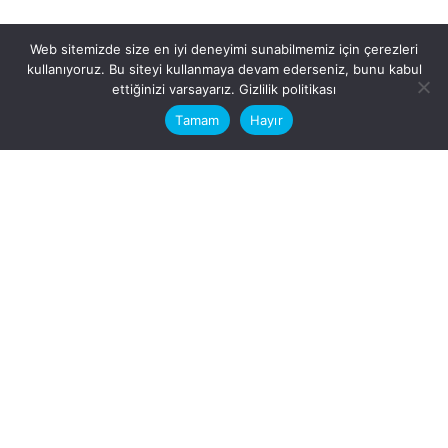
Web sitemizde size en iyi deneyimi sunabilmemiz için çerezleri
kullanıyoruz. Bu siteyi kullanmaya devam ederseniz, bunu kabul
This website stores cookies on your
ettiğinizi varsayarız.
Gizlilik politikası
computer.
Tamam
Hayır
Fb.
/
Ig.
dosya transfer
Hatay, İskenderun
VİTAL A.Ş
Karayılan, 5. Sk. no:1, 31217
İskenderun/Hatay
Türkiye