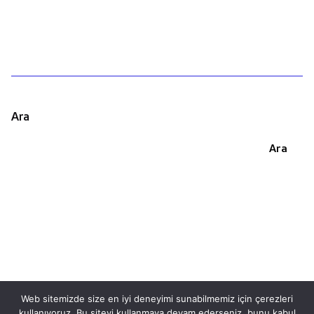
Ara
Ara
Web sitemizde size en iyi deneyimi sunabilmemiz için çerezleri
kullanıyoruz. Bu siteyi kullanmaya devam ederseniz, bunu kabul