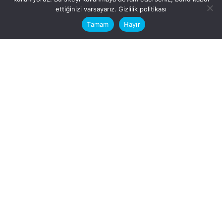
This website stores cookies on your
ettiğinizi varsayarız.
Gizlilik politikası
computer.
Tamam
Hayır
Fb.
/
Ig.
dosya transfer
Hatay, İskenderun
VİTAL A.Ş
Karayılan, 5. Sk. no:1, 31217
İskenderun/Hatay
Türkiye
Sorular için
Bizimle Çalışırmısınız?
info@vitalas.com.tr