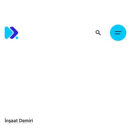
Skip
to
content
İnşaat Demiri