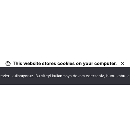
1
This website stores cookies on your computer.
ezleri kullanıyoruz. Bu siteyi kullanmaya devam ederseniz, bunu kabul ett
Hatay, İskenderun
So
VİTAL A.Ş
Bi
Karayılan, 5. Sk. no:1, 31217 İskenderun/Hatay
i
Türkiye