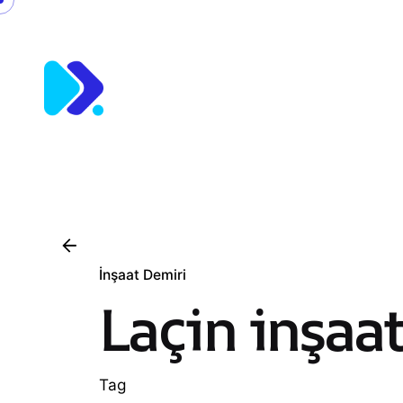
Skip
to
content
İnşaat Demiri
Laçin inşaa
Tag