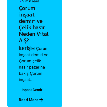
9 min read
Çorum
inşaat
demiri ve
Çelik hasır:
Neden Vital
A.Ş?
İLETİŞİM Çorum
inşaat demiri ve
Çorum çelik
hasır pazarına
bakış Çorum
inşaat...
İnşaat Demiri
Read More