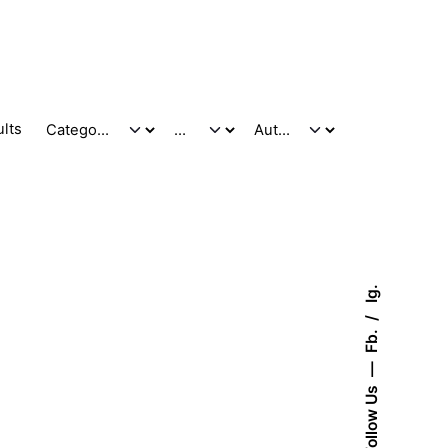
ults
Ig.
Fb.
Follow Us