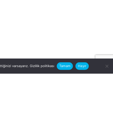
iğinizi varsayarız.
Gizlilik politikası
Tamam
Hayır
rular için
zimle Çalışırmısınız?
nfo@vitalas.com.tr