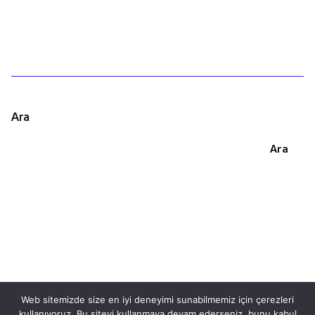
Ara
Ara
Web sitemizde size en iyi deneyimi sunabilmemiz için çerezleri
kullanıyoruz. Bu siteyi kullanmaya devam ederseniz, bunu kabul