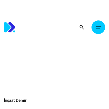
Skip
to
content
İnşaat Demiri