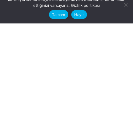
This website stores cookies on your
ettiğinizi varsayarız.
Gizlilik politikası
computer.
Tamam
Hayır
Fb.
/
Ig.
dosya transfer
Hatay, İskenderun
VİTAL A.Ş
Karayılan, 5. Sk. no:1, 31217
İskenderun/Hatay
Türkiye
Sorular için
Bizimle Çalışırmısınız?
info@vitalas.com.tr