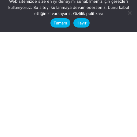
Web sitemizde size en iyi deneyimi sunabilmemiz için çerezleri
kullanıyoruz. Bu siteyi kullanmaya devam ederseniz, bunu kabul
This website stores cookies on your
ettiğinizi varsayarız.
Gizlilik politikası
computer.
Tamam
Hayır
Fb.
/
Ig.
dosya transfer
Hatay, İskenderun
VİTAL A.Ş
Karayılan, 5. Sk. no:1, 31217
İskenderun/Hatay
Türkiye
Sorular için