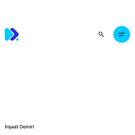
Skip
to
content
İnşaat Demiri