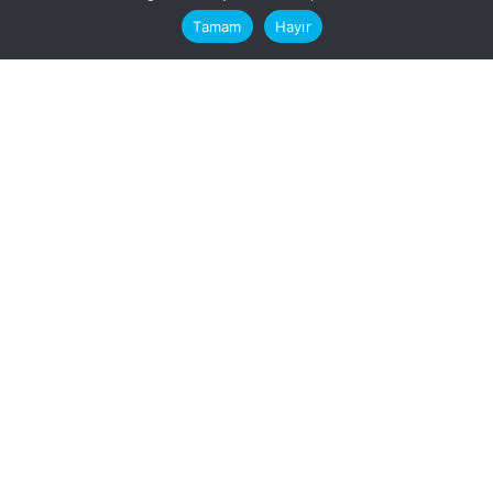
computer.
Tamam
Hayır
Fb.
/
Ig.
dosya transfer
Hatay, İskenderun
VİTAL A.Ş
Karayılan, 5. Sk. no:1, 31217
İskenderun/Hatay
Türkiye
Sorular için
Bizimle Çalışırmısınız?
info@vitalas.com.tr