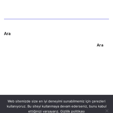
Ara
Ara
Web sitemizde size en iyi deneyimi sunabilmemiz için çerezleri
kullanıyoruz. Bu siteyi kullanmaya devam ederseniz, bunu kabul
This website stores cookies on your
ettiğinizi varsayarız.
Gizlilik politikası