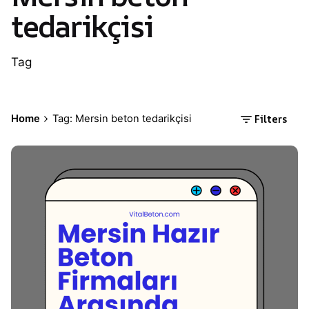
tedarikçisi
Tag
Filters
Home
Tag: Mersin beton tedarikçisi