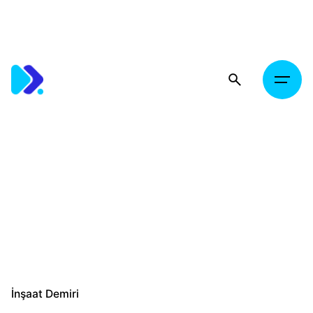
Skip
to
content
İnşaat Demiri