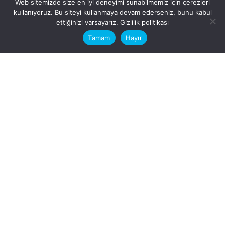
Web sitemizde size en iyi deneyimi sunabilmemiz için çerezleri
kullanıyoruz. Bu siteyi kullanmaya devam ederseniz, bunu kabul
This website stores cookies on your
ettiğinizi varsayarız.
Gizlilik politikası
computer.
Tamam
Hayır
Fb.
/
Ig.
dosya transfer
Hatay, İskenderun
VİTAL A.Ş
Karayılan, 5. Sk. no:1, 31217
İskenderun/Hatay
Türkiye
Sorular için