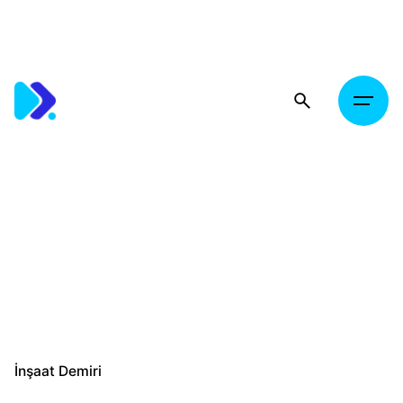
Skip
to
content
İnşaat Demiri