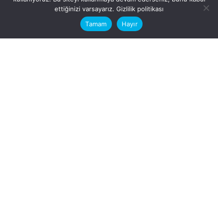
This website stores cookies on your
ettiğinizi varsayarız.
Gizlilik politikası
computer.
Tamam
Hayır
Fb.
/
Ig.
dosya transfer
Hatay, İskenderun
VİTAL A.Ş
Karayılan, 5. Sk. no:1, 31217
İskenderun/Hatay
Türkiye
Sorular için
Bizimle Çalışırmısınız?
info@vitalas.com.tr