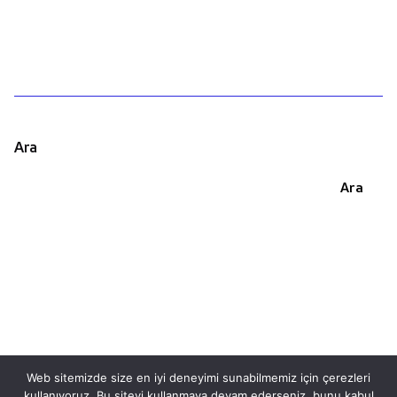
Ara
Ara
Web sitemizde size en iyi deneyimi sunabilmemiz için çerezleri
kullanıyoruz. Bu siteyi kullanmaya devam ederseniz, bunu kabul