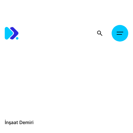
Skip
to
content
İnşaat Demiri