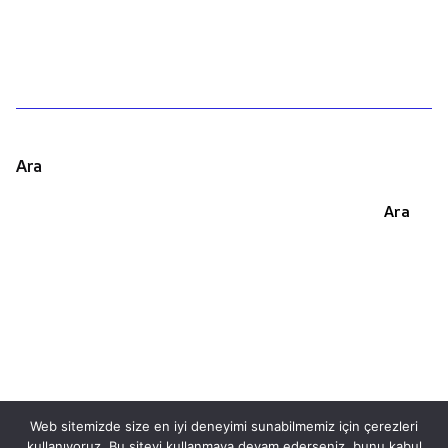
Ara
Ara
Web sitemizde size en iyi deneyimi sunabilmemiz için çerezleri
kullanıyoruz. Bu siteyi kullanmaya devam ederseniz, bunu kabul