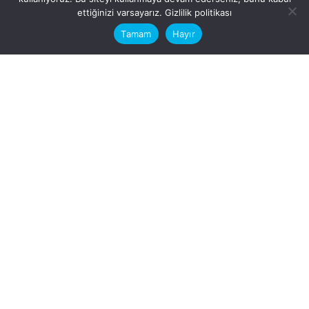
This website stores cookies on your
ettiğinizi varsayarız.
Gizlilik politikası
computer.
Tamam
Hayır
Fb.
/
Ig.
dosya transfer
Hatay, İskenderun
VİTAL A.Ş
Karayılan, 5. Sk. no:1, 31217
İskenderun/Hatay
Türkiye
Sorular için
Bizimle Çalışırmısınız?
info@vitalas.com.tr