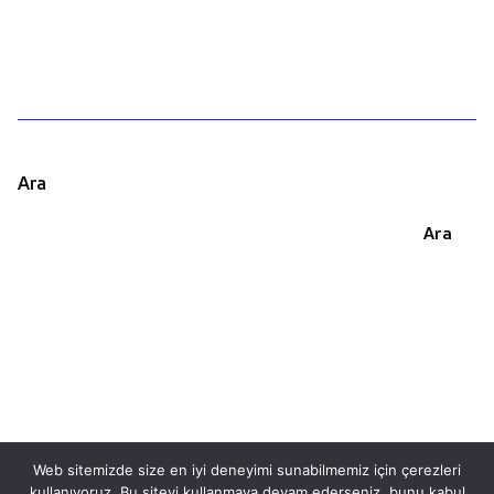
Ara
Ara
Web sitemizde size en iyi deneyimi sunabilmemiz için çerezleri
kullanıyoruz. Bu siteyi kullanmaya devam ederseniz, bunu kabul