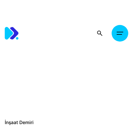
Skip
to
content
İnşaat Demiri