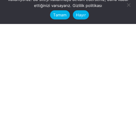
This website stores cookies on your
ettiğinizi varsayarız.
Gizlilik politikası
computer.
Tamam
Hayır
Fb.
/
Ig.
dosya transfer
Hatay, İskenderun
VİTAL A.Ş
Karayılan, 5. Sk. no:1, 31217
İskenderun/Hatay
Türkiye
Sorular için
Bizimle Çalışırmısınız?
info@vitalas.com.tr