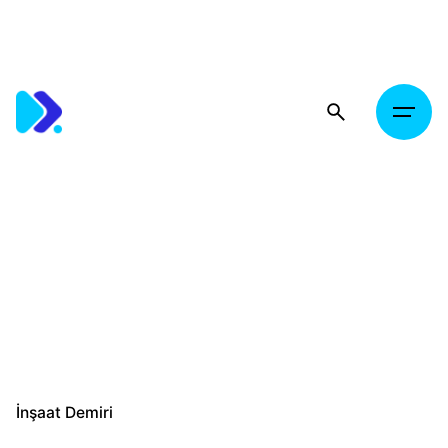
Skip
to
content
İnşaat Demiri