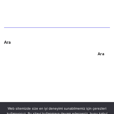
Ara
Ara
Web sitemizde size en iyi deneyimi sunabilmemiz için çerezleri
kullanıyoruz. Bu siteyi kullanmaya devam ederseniz, bunu kabul