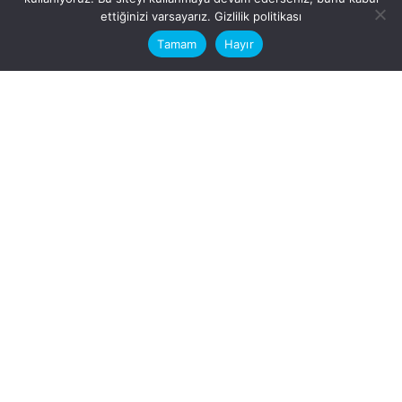
This website stores cookies on your
ettiğinizi varsayarız.
Gizlilik politikası
computer.
Tamam
Hayır
Fb.
/
Ig.
dosya transfer
Hatay, İskenderun
VİTAL A.Ş
Karayılan, 5. Sk. no:1, 31217
İskenderun/Hatay
Türkiye
Sorular için
Bizimle Çalışırmısınız?
info@vitalas.com.tr