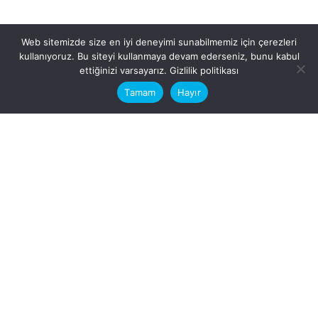
Web sitemizde size en iyi deneyimi sunabilmemiz için çerezleri
kullanıyoruz. Bu siteyi kullanmaya devam ederseniz, bunu kabul
This website stores cookies on your
ettiğinizi varsayarız.
Gizlilik politikası
computer.
Tamam
Hayır
Fb.
/
Ig.
dosya transfer
Hatay, İskenderun
VİTAL A.Ş
Karayılan, 5. Sk. no:1, 31217
İskenderun/Hatay
Türkiye