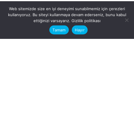
Web sitemizde size en iyi deneyimi sunabilmemiz için çerezleri
kullanıyoruz. Bu siteyi kullanmaya devam ederseniz, bunu kabul
This website stores cookies on your
ettiğinizi varsayarız.
Gizlilik politikası
computer.
Tamam
Hayır
Fb.
/
Ig.
dosya transfer
Hatay, İskenderun
VİTAL A.Ş
Karayılan, 5. Sk. no:1, 31217
İskenderun/Hatay
Türkiye