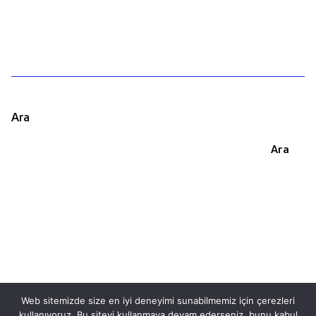
Ara
Ara
Web sitemizde size en iyi deneyimi sunabilmemiz için çerezleri
kullanıyoruz. Bu siteyi kullanmaya devam ederseniz, bunu kabul