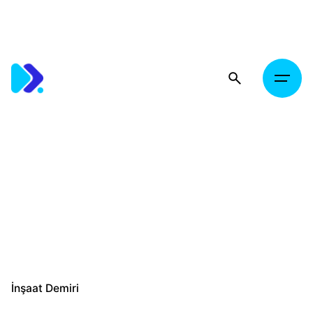
Skip
to
content
İnşaat Demiri