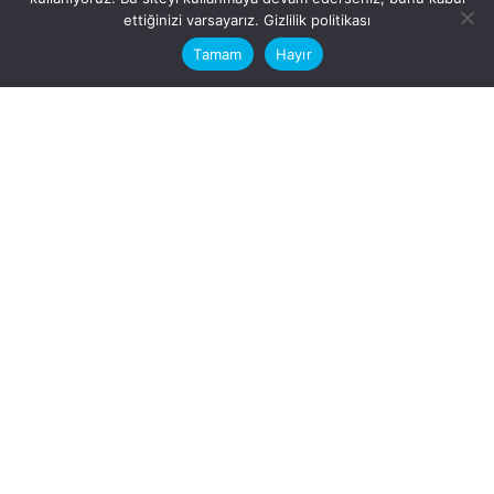
This website stores cookies on your
ettiğinizi varsayarız.
Gizlilik politikası
computer.
Tamam
Hayır
Fb.
/
Ig.
dosya transfer
Hatay, İskenderun
VİTAL A.Ş
Karayılan, 5. Sk. no:1, 31217
İskenderun/Hatay
Türkiye
Sorular için
Bizimle Çalışırmısınız?
info@vitalas.com.tr