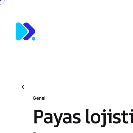
Skip
to
content
Genel
Payas lojist