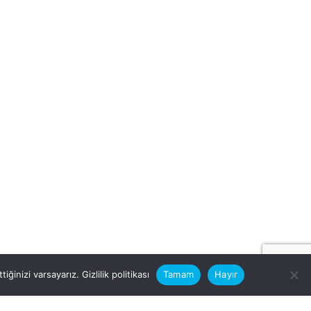
iğinizi varsayarız.
Gizlilik politikası
Tamam
Hayır