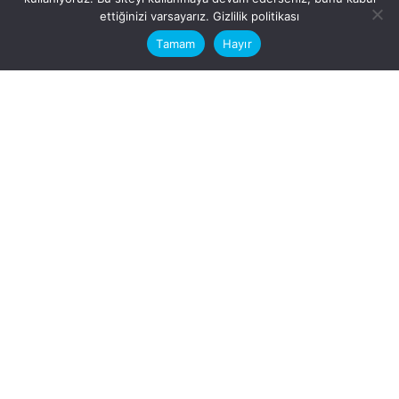
This website stores cookies on your
ettiğinizi varsayarız.
Gizlilik politikası
computer.
Tamam
Hayır
Fb.
/
Ig.
dosya transfer
Hatay, İskenderun
VİTAL A.Ş
Karayılan, 5. Sk. no:1, 31217
İskenderun/Hatay
Türkiye
Sorular için
Bizimle Çalışırmısınız?
info@vitalas.com.tr