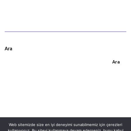
Ara
Ara
Web sitemizde size en iyi deneyimi sunabilmemiz için çerezleri
kullanıyoruz. Bu siteyi kullanmaya devam ederseniz, bunu kabul