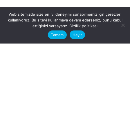
Web sitemizde size en iyi deneyimi sunabilmemiz için çerezleri
kullanıyoruz. Bu siteyi kullanmaya devam ederseniz, bunu kabul
This website stores cookies on your
ettiğinizi varsayarız.
Gizlilik politikası
computer.
Tamam
Hayır
Fb.
/
Ig.
dosya transfer
Hatay, İskenderun
VİTAL A.Ş
Karayılan, 5. Sk. no:1, 31217
İskenderun/Hatay
Türkiye