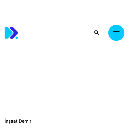
Skip
to
content
İnşaat Demiri