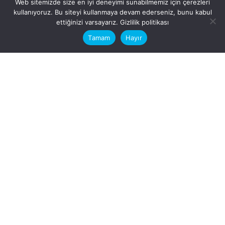
Web sitemizde size en iyi deneyimi sunabilmemiz için çerezleri
kullanıyoruz. Bu siteyi kullanmaya devam ederseniz, bunu kabul
This website stores cookies on your
ettiğinizi varsayarız.
Gizlilik politikası
computer.
Tamam
Hayır
Fb.
/
Ig.
dosya transfer
Hatay, İskenderun
VİTAL A.Ş
Karayılan, 5. Sk. no:1, 31217
İskenderun/Hatay
Türkiye
Sorular için