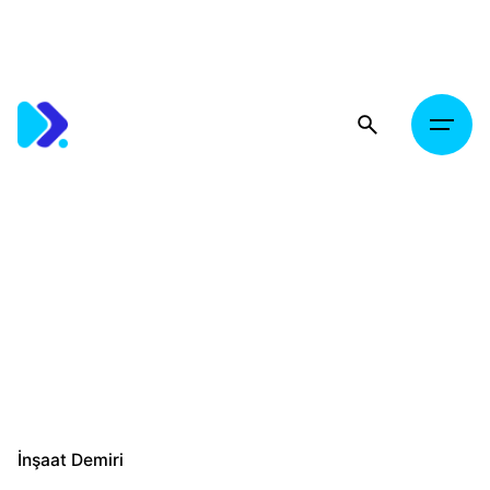
Skip
to
content
İnşaat Demiri