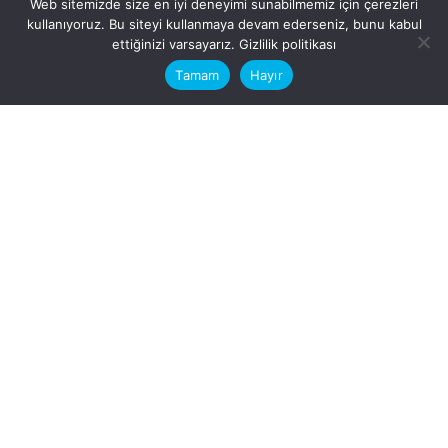
Web sitemizde size en iyi deneyimi sunabilmemiz için çerezleri
kullanıyoruz. Bu siteyi kullanmaya devam ederseniz, bunu kabul
This website stores cookies on your
ettiğinizi varsayarız.
Gizlilik politikası
computer.
Tamam
Hayır
Fb.
/
Ig.
dosya transfer
Hatay, İskenderun
VİTAL A.Ş
Karayılan, 5. Sk. no:1, 31217
İskenderun/Hatay
Türkiye
Sorular için