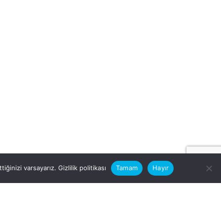
iğinizi varsayarız.
Gizlilik politikası
Tamam
Hayır