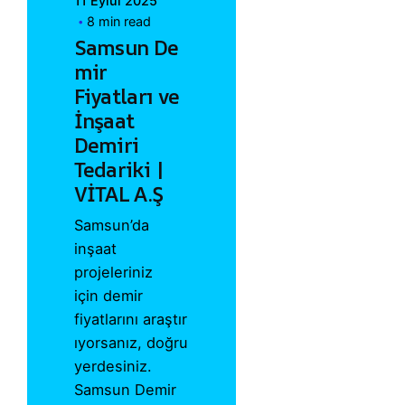
11 Eylül 2025
8 min read
Samsun De
mir
Fiyatları ve
İnşaat
Demiri
Tedariki |
VİTAL A.Ş
Samsun’da
inşaat
projeleriniz
için demir
fiyatlarını araştır
ıyorsanız, doğru
yerdesiniz.
Samsun Demir