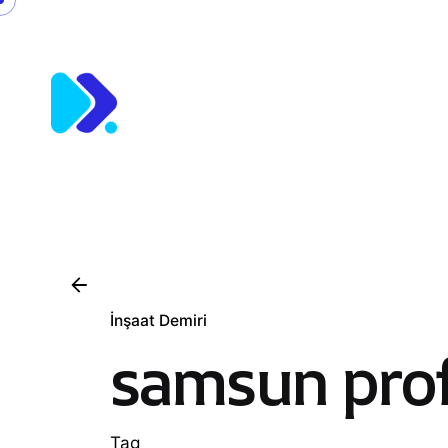
Skip
to
content
İnşaat Demiri
samsun profi
Tag