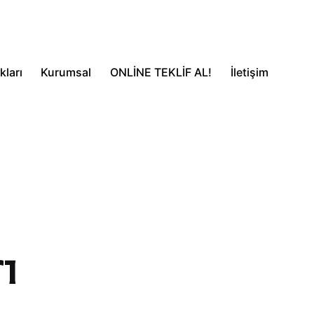
ları
Kurumsal
ONLİNE TEKLİF AL!
İletişim
ı