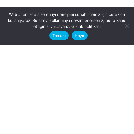
Web sitemizde size en iyi deneyimi sunabilmemiz için çerezleri
kullanıyoruz. Bu siteyi kullanmaya devam ederseniz, bunu kabul
This website stores cookies on your
ettiğinizi varsayarız.
Gizlilik politikası
computer.
Tamam
Hayır
Fb.
/
Ig.
dosya transfer
Hatay, İskenderun
VİTAL A.Ş
Karayılan, 5. Sk. no:1, 31217
İskenderun/Hatay
Türkiye