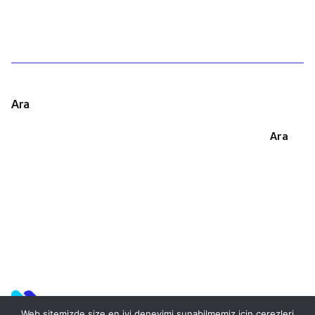
Ara
Ara
Web sitemizde size en iyi deneyimi sunabilmemiz için çerezleri