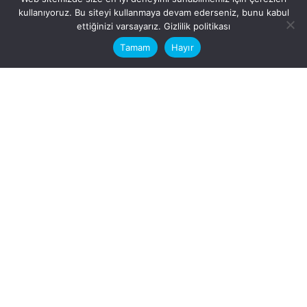
kullanıyoruz. Bu siteyi kullanmaya devam ederseniz, bunu kabul
This website stores cookies on your
ettiğinizi varsayarız.
Gizlilik politikası
computer.
Tamam
Hayır
Fb.
/
Ig.
dosya transfer
Hatay, İskenderun
VİTAL A.Ş
Karayılan, 5. Sk. no:1, 31217
İskenderun/Hatay
Türkiye
Sorular için
Bizimle Çalışırmısınız?
info@vitalas.com.tr