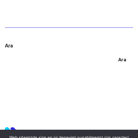
Ara
Ara
Web sitemizde size en iyi deneyimi sunabilmemiz için çerezleri