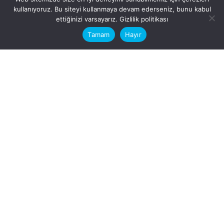
kullanıyoruz. Bu siteyi kullanmaya devam ederseniz, bunu kabul
This website stores cookies on your
ettiğinizi varsayarız.
Gizlilik politikası
computer.
Tamam
Hayır
Fb.
/
Ig.
dosya transfer
Hatay, İskenderun
VİTAL A.Ş
Karayılan, 5. Sk. no:1, 31217
İskenderun/Hatay
Türkiye
Sorular için
Bizimle Çalışırmısınız?
info@vitalas.com.tr