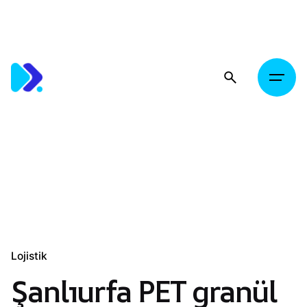
Skip
to
content
Lojistik
Şanlıurfa PET granül