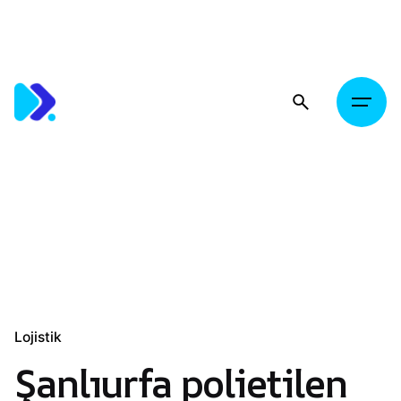
Skip
to
content
Lojistik
Şanlıurfa polietilen