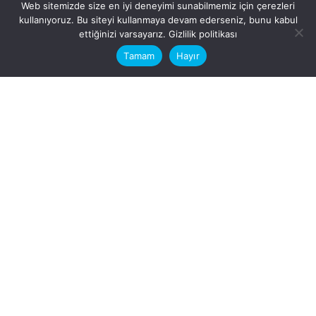
Web sitemizde size en iyi deneyimi sunabilmemiz için çerezleri
kullanıyoruz. Bu siteyi kullanmaya devam ederseniz, bunu kabul
This website stores cookies on your
ettiğinizi varsayarız.
Gizlilik politikası
computer.
Tamam
Hayır
Fb.
/
Ig.
dosya transfer
Hatay, İskenderun
VİTAL A.Ş
Karayılan, 5. Sk. no:1, 31217
İskenderun/Hatay
Türkiye
Sorular için
Bizimle Çalışırmısınız?
info@vitalas.com.tr