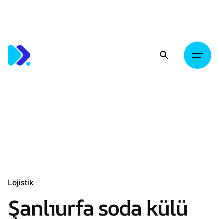
Skip
to
content
Lojistik
Şanlıurfa soda külü