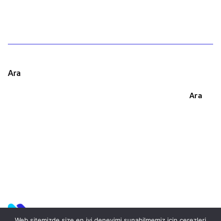
Ara
Ara
Web sitemizde size en iyi deneyimi sunabilmemiz için çerezleri