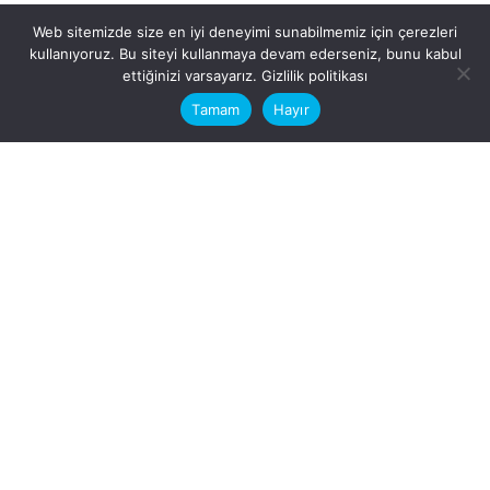
Web sitemizde size en iyi deneyimi sunabilmemiz için çerezleri
kullanıyoruz. Bu siteyi kullanmaya devam ederseniz, bunu kabul
This website stores cookies on your
ettiğinizi varsayarız.
Gizlilik politikası
computer.
Tamam
Hayır
Fb.
/
Ig.
dosya transfer
Hatay, İskenderun
VİTAL A.Ş
Karayılan, 5. Sk. no:1, 31217
İskenderun/Hatay
Türkiye