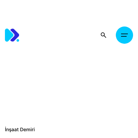
Skip
to
content
İnşaat Demiri