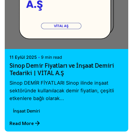
Posted by
Vital A.Ş. Webmaster
11 Eylül 2025
9 min read
Sinop Demir Fiyatları ve İnşaat Demiri
Tedariki | VİTAL A.Ş
Sinop DEMİR FİYATLARI Sinop ilinde inşaat
sektöründe kullanılacak demir fiyatları, çeşitli
etkenlere bağlı olarak...
İnşaat Demiri
Read More