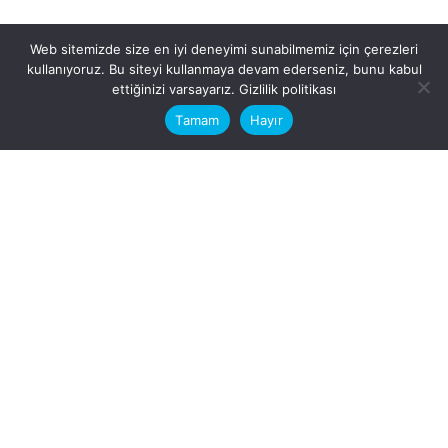
Web sitemizde size en iyi deneyimi sunabilmemiz için çerezleri
kullanıyoruz. Bu siteyi kullanmaya devam ederseniz, bunu kabul
This website stores cookies on your
ettiğinizi varsayarız.
Gizlilik politikası
computer.
Tamam
Hayır
Fb.
/
Ig.
dosya transfer
Hatay, İskenderun
VİTAL A.Ş
Karayılan, 5. Sk. no:1, 31217
İskenderun/Hatay
Türkiye