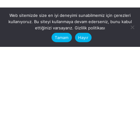
Web sitemizde size en iyi deneyimi sunabilmemiz için çerezleri
kullanıyoruz. Bu siteyi kullanmaya devam ederseniz, bunu kabul
This website stores cookies on your
ettiğinizi varsayarız.
Gizlilik politikası
computer.
Tamam
Hayır
Fb.
/
Ig.
dosya transfer
Hatay, İskenderun
VİTAL A.Ş
Karayılan, 5. Sk. no:1, 31217
İskenderun/Hatay
Türkiye