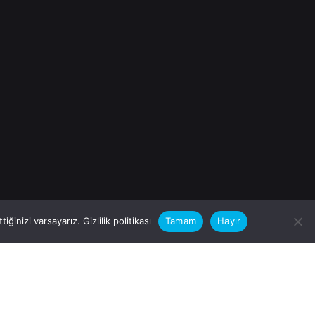
iğinizi varsayarız.
Gizlilik politikası
Tamam
Hayır