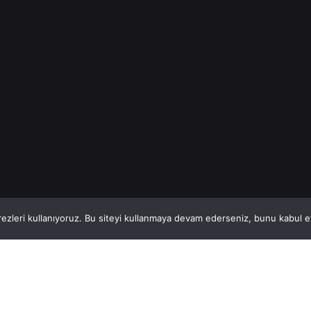
İnşaat Demiri
Read More
1
This website stores cookies on your computer.
ezleri kullanıyoruz. Bu siteyi kullanmaya devam ederseniz, bunu kabul ett