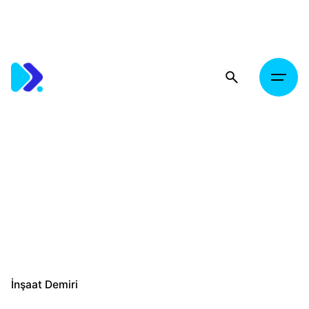
Skip
to
content
İnşaat Demiri