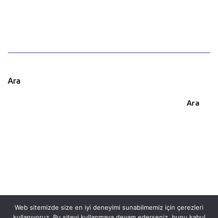
Ara
Ara
Web sitemizde size en iyi deneyimi sunabilmemiz için çerezleri
kullanıyoruz. Bu siteyi kullanmaya devam ederseniz, bunu kabul