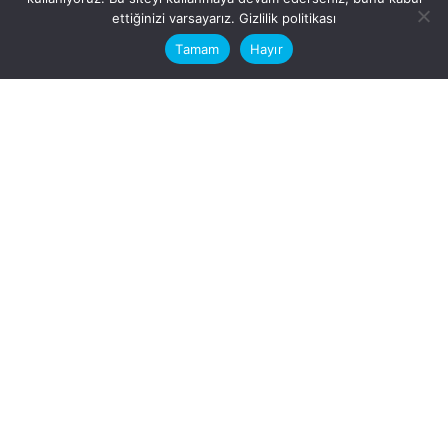
This website stores cookies on your
ettiğinizi varsayarız.
Gizlilik politikası
computer.
Tamam
Hayır
Fb.
/
Ig.
dosya transfer
Hatay, İskenderun
VİTAL A.Ş
Karayılan, 5. Sk. no:1, 31217
İskenderun/Hatay
Türkiye
Sorular için
Bizimle Çalışırmısınız?
info@vitalas.com.tr