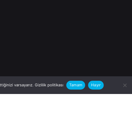
iğinizi varsayarız.
Gizlilik politikası
Tamam
Hayır
rular için
zimle Çalışırmısınız?