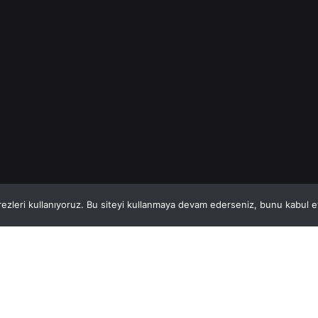
Read More
1
This website stores cookies on your computer.
ezleri kullanıyoruz. Bu siteyi kullanmaya devam ederseniz, bunu kabul ett
Hatay, İskenderun
So
VİTAL A.Ş
Bi