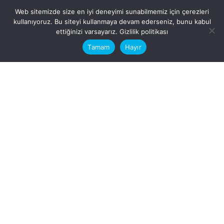
Web sitemizde size en iyi deneyimi sunabilmemiz için çerezleri
kullanıyoruz. Bu siteyi kullanmaya devam ederseniz, bunu kabul
This website stores cookies on your
ettiğinizi varsayarız.
Gizlilik politikası
computer.
Tamam
Hayır
Fb.
/
Ig.
dosya transfer
Hatay, İskenderun
VİTAL A.Ş
Karayılan, 5. Sk. no:1, 31217
İskenderun/Hatay
Türkiye
Sorular için