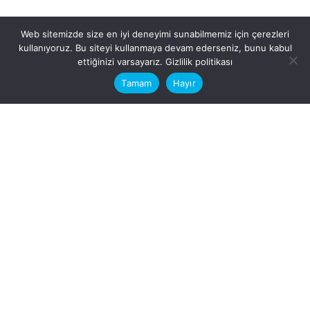
Web sitemizde size en iyi deneyimi sunabilmemiz için çerezleri
kullanıyoruz. Bu siteyi kullanmaya devam ederseniz, bunu kabul
This website stores cookies on your
ettiğinizi varsayarız.
Gizlilik politikası
computer.
Tamam
Hayır
Fb.
/
Ig.
dosya transfer
Hatay, İskenderun
VİTAL A.Ş
Karayılan, 5. Sk. no:1, 31217
İskenderun/Hatay
Türkiye