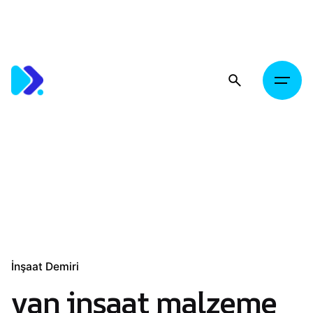
Skip
to
content
İnşaat Demiri
van inşaat malzeme