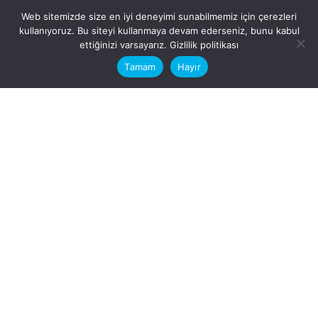
Web sitemizde size en iyi deneyimi sunabilmemiz için çerezleri
kullanıyoruz. Bu siteyi kullanmaya devam ederseniz, bunu kabul
This website stores cookies on your
ettiğinizi varsayarız.
Gizlilik politikası
computer.
Tamam
Hayır
Fb.
/
Ig.
dosya transfer
Hatay, İskenderun
VİTAL A.Ş
Karayılan, 5. Sk. no:1, 31217
İskenderun/Hatay
Türkiye
Sorular için