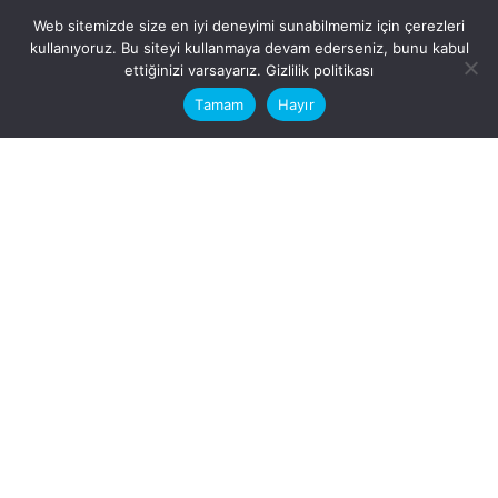
Web sitemizde size en iyi deneyimi sunabilmemiz için çerezleri
kullanıyoruz. Bu siteyi kullanmaya devam ederseniz, bunu kabul
This website stores cookies on your
ettiğinizi varsayarız.
Gizlilik politikası
computer.
Tamam
Hayır
Fb.
/
Ig.
dosya transfer
Hatay, İskenderun
VİTAL A.Ş
Karayılan, 5. Sk. no:1, 31217
İskenderun/Hatay
Türkiye
Sorular için