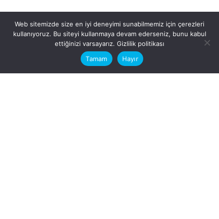
Web sitemizde size en iyi deneyimi sunabilmemiz için çerezleri
kullanıyoruz. Bu siteyi kullanmaya devam ederseniz, bunu kabul
This website stores cookies on your
ettiğinizi varsayarız.
Gizlilik politikası
computer.
Tamam
Hayır
Fb.
/
Ig.
dosya transfer
Hatay, İskenderun
VİTAL A.Ş
Karayılan, 5. Sk. no:1, 31217
İskenderun/Hatay
Türkiye