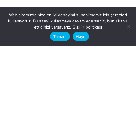
Web sitemizde size en iyi deneyimi sunabilmemiz için çerezleri
kullanıyoruz. Bu siteyi kullanmaya devam ederseniz, bunu kabul
This website stores cookies on your
ettiğinizi varsayarız.
Gizlilik politikası
computer.
Tamam
Hayır
Fb.
/
Ig.
dosya transfer
Hatay, İskenderun
VİTAL A.Ş
Karayılan, 5. Sk. no:1, 31217
İskenderun/Hatay
Türkiye