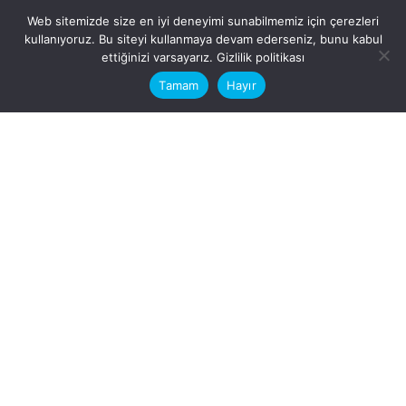
Web sitemizde size en iyi deneyimi sunabilmemiz için çerezleri
kullanıyoruz. Bu siteyi kullanmaya devam ederseniz, bunu kabul
This website stores cookies on your
ettiğinizi varsayarız.
Gizlilik politikası
computer.
Tamam
Hayır
Fb.
/
Ig.
dosya transfer
Hatay, İskenderun
VİTAL A.Ş
Karayılan, 5. Sk. no:1, 31217
İskenderun/Hatay
Türkiye
Sorular için