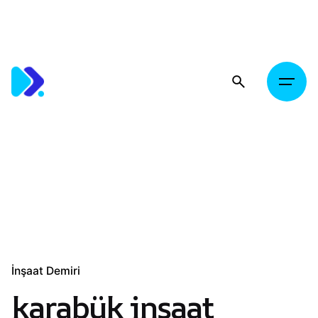
Skip
to
content
İnşaat Demiri
karabük inşaat