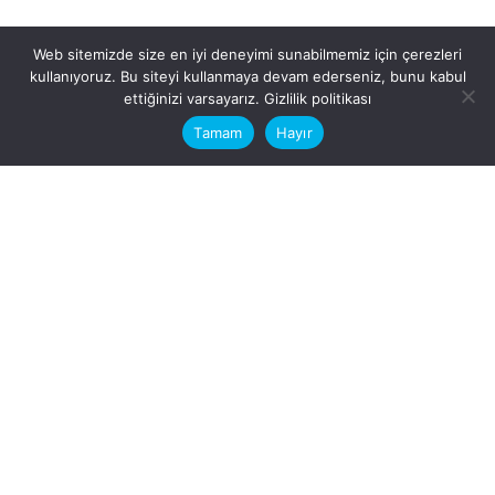
Web sitemizde size en iyi deneyimi sunabilmemiz için çerezleri
kullanıyoruz. Bu siteyi kullanmaya devam ederseniz, bunu kabul
This website stores cookies on your
ettiğinizi varsayarız.
Gizlilik politikası
computer.
Tamam
Hayır
Fb.
/
Ig.
dosya transfer
Hatay, İskenderun
VİTAL A.Ş
Karayılan, 5. Sk. no:1, 31217
İskenderun/Hatay
Türkiye