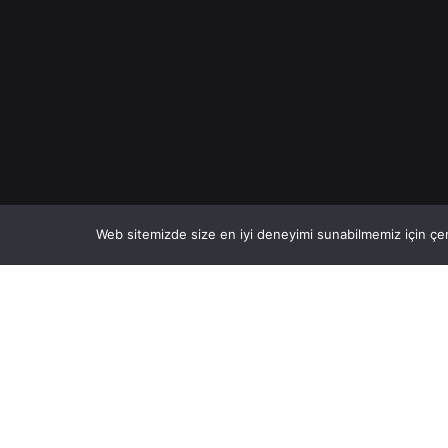
Web sitemizde size en iyi deneyimi sunabilmemiz için çer
Fb.
/
Ig.