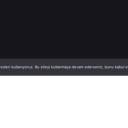
1
This website stores cookies on your computer.
ezleri kullanıyoruz. Bu siteyi kullanmaya devam ederseniz, bunu kabul ett
Hatay, İskenderun
So
VİTAL A.Ş
Bi
Karayılan, 5. Sk. no:1, 31217 İskenderun/Hatay
i
Türkiye