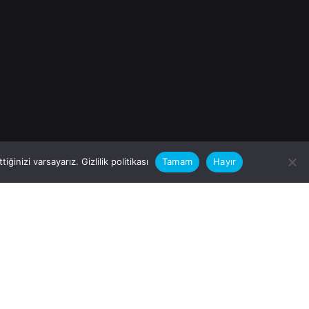
iğinizi varsayarız.
Gizlilik politikası
Tamam
Hayır
rular için
zimle Çalışırmısınız?
nfo@vitalas.com.tr