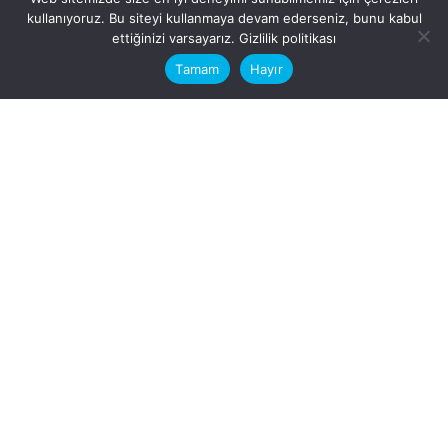
kullanıyoruz. Bu siteyi kullanmaya devam ederseniz, bunu kabul
This website stores cookies on your
ettiğinizi varsayarız.
Gizlilik politikası
computer.
Tamam
Hayır
Fb.
/
Ig.
dosya transfer
Hatay, İskenderun
VİTAL A.Ş
Karayılan, 5. Sk. no:1, 31217
İskenderun/Hatay
Türkiye
Sorular için
Bizimle Çalışırmısınız?
info@vitalas.com.tr