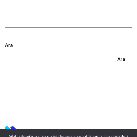
Ara
Ara
Web sitemizde size en iyi deneyimi sunabilmemiz için çerezleri