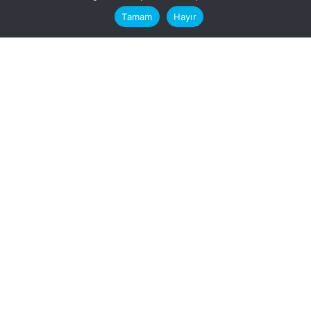
computer.
Tamam
Hayır
Fb.
/
Ig.
dosya transfer
Hatay, İskenderun
VİTAL A.Ş
Karayılan, 5. Sk. no:1, 31217
İskenderun/Hatay
Türkiye
Sorular için
Bizimle Çalışırmısınız?
info@vitalas.com.tr