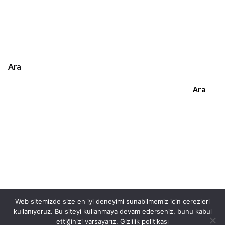
Ara
Ara
Web sitemizde size en iyi deneyimi sunabilmemiz için çerezleri
kullanıyoruz. Bu siteyi kullanmaya devam ederseniz, bunu kabul
This website stores cookies on your
ettiğinizi varsayarız.
Gizlilik politikası